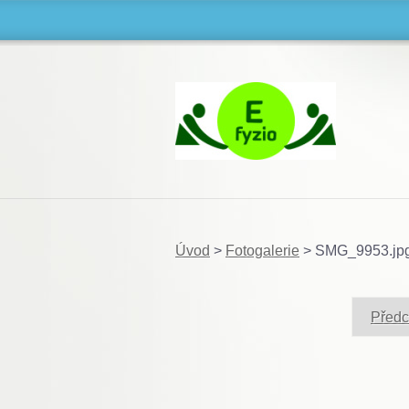
Úvod
>
Fotogalerie
>
SMG_9953.jp
Předc