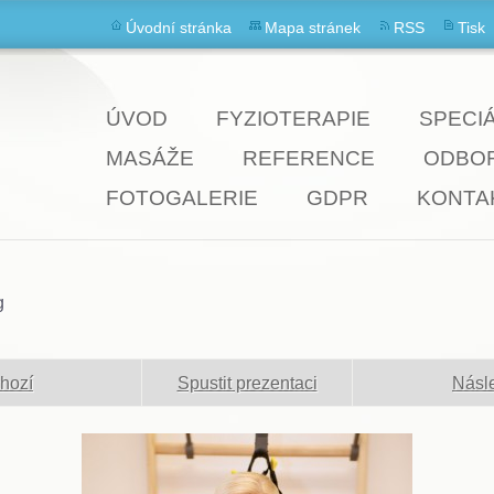
Úvodní stránka
Mapa stránek
RSS
Tisk
ÚVOD
FYZIOTERAPIE
SPECI
MASÁŽE
REFERENCE
ODBOR
FOTOGALERIE
GDPR
KONTA
g
hozí
Spustit prezentaci
Násle