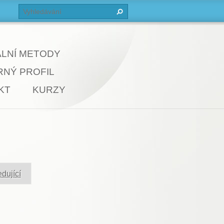
ÁLNÍ METODY
NÝ PROFIL
KT
KURZY
dující