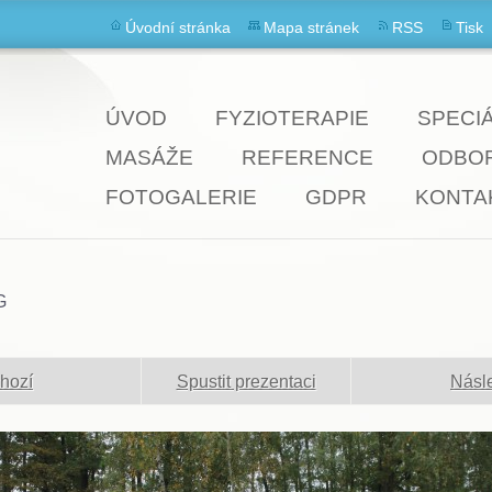
Úvodní stránka
Mapa stránek
RSS
Tisk
ÚVOD
FYZIOTERAPIE
SPECI
MASÁŽE
REFERENCE
ODBOR
FOTOGALERIE
GDPR
KONTA
G
hozí
Spustit prezentaci
Násle