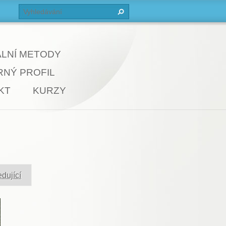
ÁLNÍ METODY
NÝ PROFIL
KT
KURZY
dující